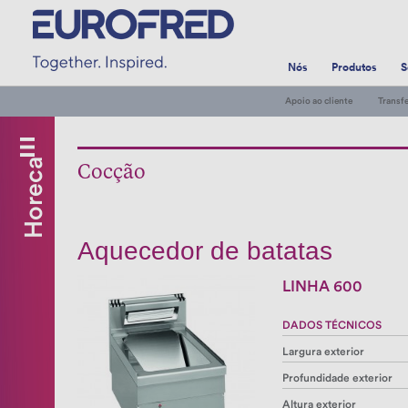
Nós
Produtos
S
Apoio ao cliente
Transf
Horeca
Frio
Cocção
comercial
Geladaria/Pastelaria
Hotelaria
Aquecedor de batatas
Cocção
LINHA 600
Banho
maría
DADOS TÉCNICOS
Aquecedor
Largura exterior
de
Profundidade exterior
batatas
Altura exterior