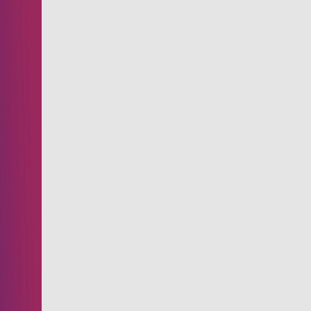
convecção
Fornos
Microondas
Lavagem
Pizzaria
Salamandras