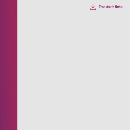
pratos
Transferir ficha
de
arrastro
Lava
objectos
Pizzaria
Salamandras