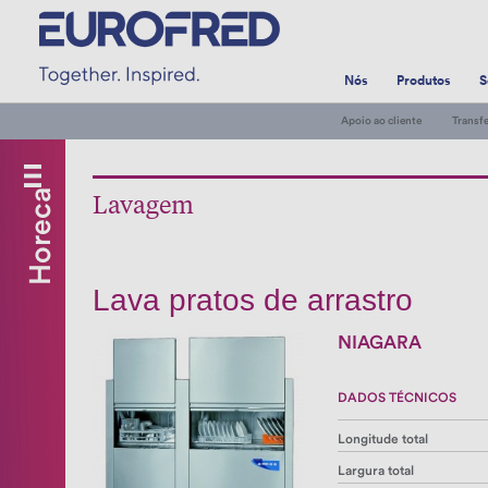
Nós
Produtos
S
Apoio ao cliente
Transf
Horeca
Frio
Lavagem
comercial
Geladaria/Pastelaria
Hotelaria
Lava pratos de arrastro
Cocção
NIAGARA
Bancadas
Chocolateiras
DADOS TÉCNICOS
Embaladores
Longitude total
a
Largura total
Vácuo