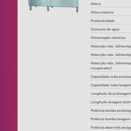
Altura
Fabricadores
de
Altura máxima
Gelo
Productividade
Fornos
Consumo de agua
convecção
Alimentação eléctrica
Fornos
Absorção máx. (alimenta
Microondas
Absorção máx. (alimentaç
Lavagem
Absorção máx. (alimenta
Lava
recuperador)
copos
Capacidade cuba prelav
Lava
Capacidade cuba lavage
pratos
Longitude da prelavage
Lava
Longitude secagem (extr
pratos
Potência bomba prelava
de
câmpanula
Potência bomba lavagem
Lava
Potência absorvida seca